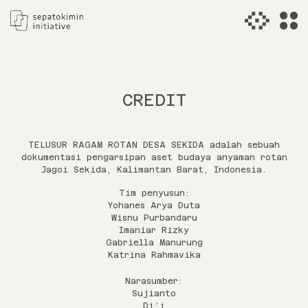
TELUSUR
RAGAM ROTAN
DESA SEKIDA
1°22'19.4"N 109°55'12.2"E
CREDIT
TELUSUR RAGAM ROTAN DESA SEKIDA adalah sebuah
dokumentasi pengarsipan aset budaya anyaman rotan
Jagoi Sekida, Kalimantan Barat, Indonesia.
Tim penyusun:
Yohanes Arya Duta
Wisnu Purbandaru
Imaniar Rizky
Gabriella Manurung
Katrina Rahmavika
Narasumber:
Sujianto
Di’i